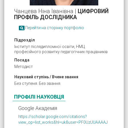
Чанцева Ніна Іванівна |
ЦИФРОВИЙ
ПРОФІЛЬ ДОСЛІДНИКА

Перейти на сторінку портфоліо
Підрозділ
Інститут післядипломної освіти, НМЦ
професійного розвитку педагогічних працівників
Посада
Методист
Науковий ступінь / Вчене звання
Без ступеня. Без звання.
ПРОФІЛІ НАУКОВЦЯ
Google Академія
https://scholar.google.com/citations?
view_op=list_works&hl=uk&user=PF0UzUUAAAAJ