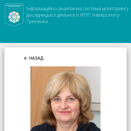
Інформаційно-аналітична система моніторингу
дослідницької діяльності НПП Університету
Грінченка
arrow_back
НАЗАД