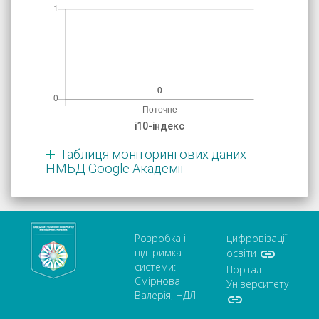
і10-індекс
Таблиця моніторингових даних
НМБД Google Академії
Розробка і
цифровізації
підтримка

освіти
системи:
Портал
Смірнова
Університету
Валерія, НДЛ
