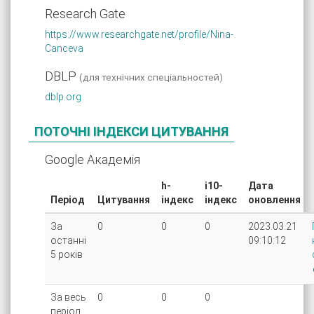
Research Gate
https://www.researchgate.net/profile/Nina-
Canceva
DBLP
(для технічних спеціальностей)
dblp.org
ПОТОЧНІ ІНДЕКСИ ЦИТУВАННЯ
Google Академія
h-
i10-
Дата
Період
Цитування
індекс
індекс
оновлення
За
0
0
0
2023.03.21
останні
09:10:12
5 років
За весь
0
0
0
період