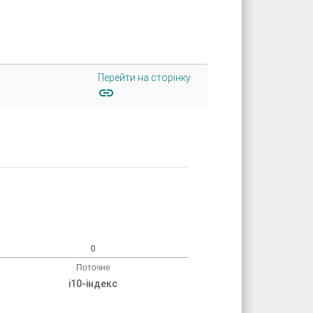
Перейти на сторінку
link
і10-індекс