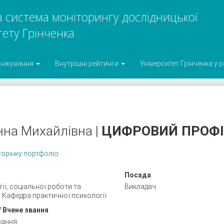
 система моніторингу дослідницької
тету Грінченка
анжування
Внутрішні рейтинги
Університет Грінченка у 
нна Михайлівна |
ЦИФРОВИЙ ПРОФІ
торінку портфоліо
Посада
ії, соціальної роботи та
Викладач
, Кафедра практичної психології
/ Вчене звання
вання.