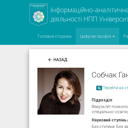
Інформаційно-аналітична
діяльності НПП Універси
Головна сторінка
Цифрові профілі
Р
arrow_back
НАЗАД
Собчак Га

Перейти на с
Підрозділ
Факультет психолог
спеціальної освіти
Науковий ступінь 
Без ступеня. Без з