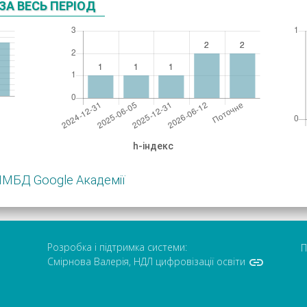
ЗА ВЕСЬ ПЕРІОД
h-індекс
НМБД Google Академії
Розробка і підтримка системи:
П

Смірнова Валерія, НДЛ цифровізації освіти