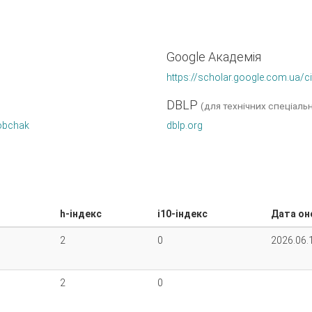
Google Академія
https://scholar.google.com.ua/
DBLP
(для технічних спеціаль
Sobchak
dblp.org
h-індекс
i10-індекс
Дата он
2
0
2026.06.
2
0