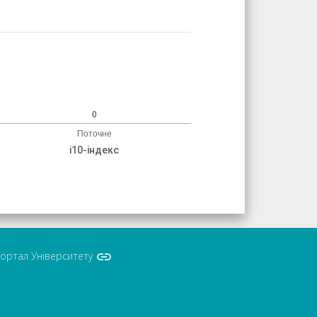
і10-індекс

ортал Університету