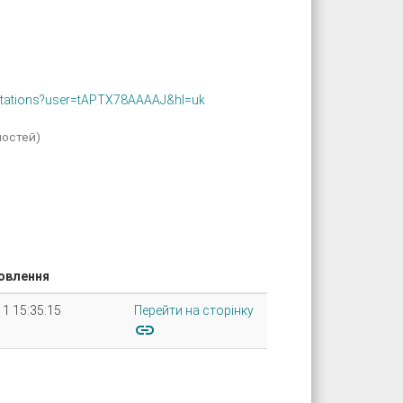
citations?user=tAPTX78AAAAJ&hl=uk
ностей)
овлення
11 15:35:15
Перейти на сторінку
link