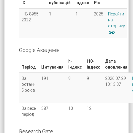
ID
публікацій
індекс
Рік
HIB-8955-
1
1
2025
Перейти
2022
на
сторінку
link
Google Академія
h-
i10-
Дата
Період
Цитування
індекс
індекс
оновлення
За
191
9
9
2026.07.29
останні
10:13:07
5 років
За весь
387
10
12
період
Research Gate