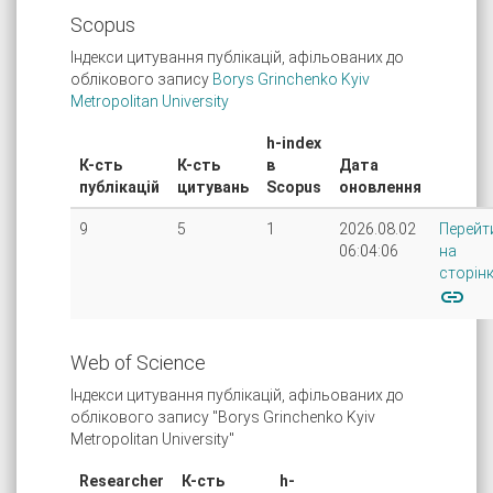
Scopus
Індекси цитування публікацій, афільованих до
облікового запису
Borys Grinchenko Kyiv
Metropolitan University
h-index
К-сть
К-сть
в
Дата
публікацій
цитувань
Scopus
оновлення
9
5
1
2026.08.02
Перейт
06:04:06
на
сторін
link
Web of Science
Індекси цитування публікацій, афільованих до
облікового запису "Borys Grinchenko Kyiv
Metropolitan University"
Researcher
К-сть
h-