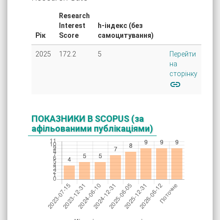
Research
Interest
h-індекс (без
Рік
Score
самоцитування)
2025
172.2
5
Перейти
на
сторінку
link
ПОКАЗНИКИ В SCOPUS
(за
афільованими публікаціями)