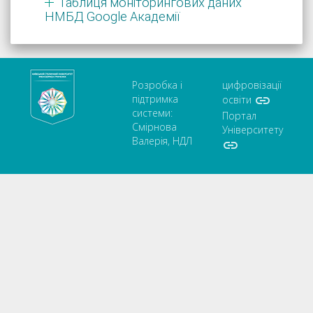
Таблиця моніторингових даних
НМБД Google Академії
Розробка і
цифровізації
підтримка

освіти
системи:
Портал
Смірнова
Університету
Валерія, НДЛ
